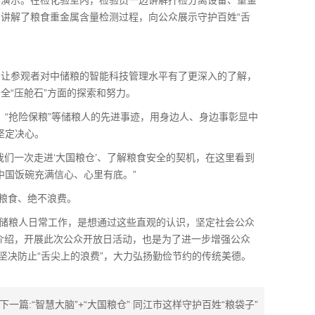
演示。在检化验室内，检验员一边讲解扦检分离设备、重金
讲解了粮食重金属含量检测过程，向公众展示守护百姓“舌
让参观者对中储粮的智能科技管理水平有了更深入的了解，
全“压舱石”方面的探索和努力。
“抢险保粮”等储粮人的先进事迹，用身边人、身边事彰显中
坚定决心。
一次走进‘大国粮仓’、了解粮食安全的契机，在这里看到
中国饭碗充满信心、心里有底。”
粮食、绝不浪费。
储粮人日常工作，是想通过这些直观的认识，坚定社会公众
介绍，开展此次公众开放日活动，也是为了进一步增强公众
坚决防止“舌尖上的浪费”，大力弘扬勤俭节约的传统美德。
下一篇:
“智慧大脑”+“大国粮仓” 同江市这样守护百姓“粮袋子”