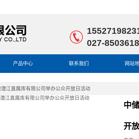
1552719823
027-850361
产品中心
联系我们
网站
粮潜江直属库有限公司举办公众开放日活动
中
开