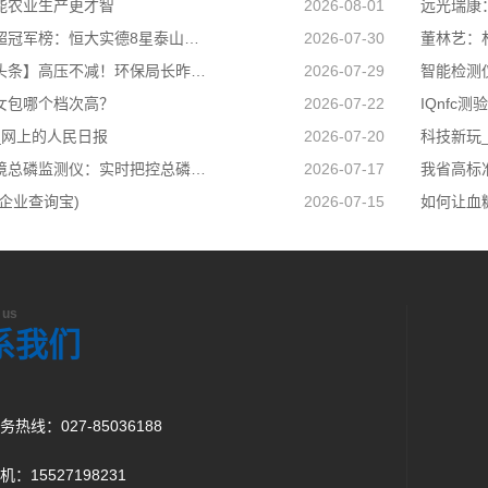
能农业生产更才智
2026-08-01
远光瑞康
历届中超冠军榜：恒大实德8星泰山海港申花追逐京汉苏深春5队捧杯
2026-07-30
董林艺：
【今日头条】高压不减！环保局长昨夜又去夜查了
2026-07-29
女包哪个档次高？
2026-07-22
IQnfc测
_网上的人民日报
2026-07-20
天蔚环境总磷监测仪：实时把控总磷数据稳稳守住合规排放底线
2026-07-17
企业查询宝)
2026-07-15
 us
系我们
务热线：
027-85036188
机：
15527198231