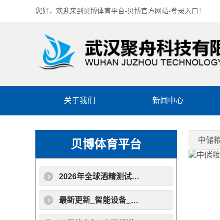
您好，欢迎来到
贝博体育平台-贝博官方网站-登录入口
！
关于我们
新闻中心
中储
贝博体育平台
2026年全球酒精测试仪行业发展现状与前景深度解析
最新更新_智能设备_运动_汽车_智慧出行频道_天极网