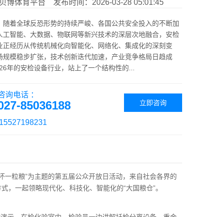
贝博体育平台
发布时间：2026-03-28 05:01:45
，随着全球反恐形势的持续严峻、各国公共安全投入的不断加
人工智能、大数据、物联网等新兴技术的深层次地融合，安检
业正经历从传统机械化向智能化、网络化、集成化的深刻变
场规模稳步扩张，技术创新迭代加速，产业竞争格局日趋成
026年的安检设备行业，站上了一个结构性的...
咨询电话 ：
027-85036188
立即咨询
5527198231
不坏一粒粮”为主题的第五届公众开放日活动，来自社会各界的
式，一起领略现代化、科技化、智能化的“大国粮仓”。