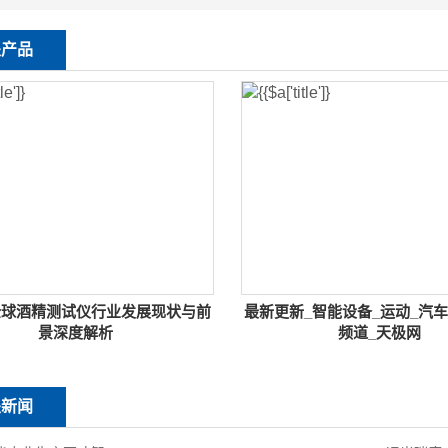
关产品
年全球酒精测试仪行业发展现状与前
最新更新_智能设备_运动_汽车
景深度解析
频道_天极网
关新闻