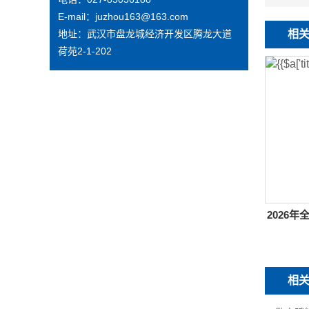
E-mail：
juzhou163@163.com
相
地址：
武汉市盘龙城经济开发区腾龙大道
荷苑2-1-202
2026
相