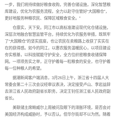
一步，我们将持续做好粮食收购，完善仓储设施，深化智慧粮
库建设，优化为农服务流程，全力以赴守住管好“大国粮仓”，
更好地服务种粮农民、保障区域粮食安全。”
仓廪实，天下安。同江市以高标准建设现代化仓储设施，
深层次地融合智慧监管平台，持续优化为农服务举措，既筑牢
了“大国粮仓”的坚实底座，也让农民在卖粮路上收获了实实在
在的获得感。如今的同江，以惠农服务温暖民心，以项目建设
夯实根基，以科技赋能守护安全，全方位织密粮食收储保障
网。一项项务实之举，正守护着每一粒粮食的安全，也守护着
每一位种粮人的希望。
据潮新闻客户端消息，3月26日上午，浙江省十四届人大
常委会第二十三次会议经审议表决，决定接受卢山、李岩益辞
去浙江省人民政府副省长职务，决定王钊任浙江省人民政府副
省长。
美联储主席鲍威尔上周被问及眼下的滞胀环境，是否会对
美国经济构成威胁时，予以否认。但华尔街却不以为然。随着