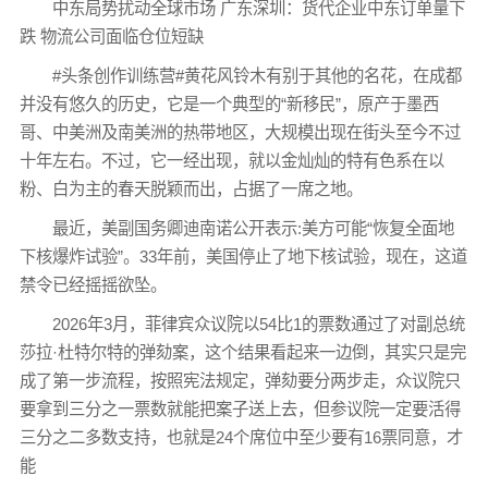
中东局势扰动全球市场 广东深圳：货代企业中东订单量下
跌 物流公司面临仓位短缺
#头条创作训练营#黄花风铃木有别于其他的名花，在成都
并没有悠久的历史，它是一个典型的“新移民”，原产于墨西
哥、中美洲及南美洲的热带地区，大规模出现在街头至今不过
十年左右。不过，它一经出现，就以金灿灿的特有色系在以
粉、白为主的春天脱颖而出，占据了一席之地。
最近，美副国务卿迪南诺公开表示:美方可能“恢复全面地
下核爆炸试验”。33年前，美国停止了地下核试验，现在，这道
禁令已经摇摇欲坠。
2026年3月，菲律宾众议院以54比1的票数通过了对副总统
莎拉·杜特尔特的弹劾案，这个结果看起来一边倒，其实只是完
成了第一步流程，按照宪法规定，弹劾要分两步走，众议院只
要拿到三分之一票数就能把案子送上去，但参议院一定要活得
三分之二多数支持，也就是24个席位中至少要有16票同意，才
能