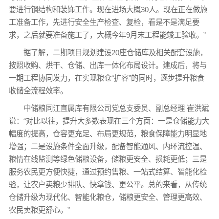
要进行钢结构和装饰工作。现在进场大概30人。现在正在做施
工准备工作，先进行安全生产检查、复检，看是不是满足要
求，之后就要准备施工了，大概今年9月末工程能竣工验收。”
据了解，二期项目规划建设20座仓储库及相关配套设施，
按照收购、烘干、仓储、出库一体化布局设计。建成后，将与
一期工程协同发力，在实现粮仓“扩容”的同时，逐步提升粮食
收储全流程效率。
中储粮同江直属库有限公司党总支委员、副总经理 崔洪斌
说：“对比以往，提升大多数表现在三个方面：一是仓储能力大
幅度的提高，仓容更充足、布局更规范，粮食保障能力明显地
增强；二是设施条件全面升级，配备智能通风、内环流控温、
粮情在线监测等绿色储粮设备，储粮更安全、损耗更低；三是
服务农民更方便快捷，通过预约售粮、一站式结算、智能化检
验，让农户卖粮少排队、快拿钱、更公平。总的来看，从传统
仓储升级为现代化、智能化粮仓，储粮更安全、管理更高效、
农民卖粮更舒心。”