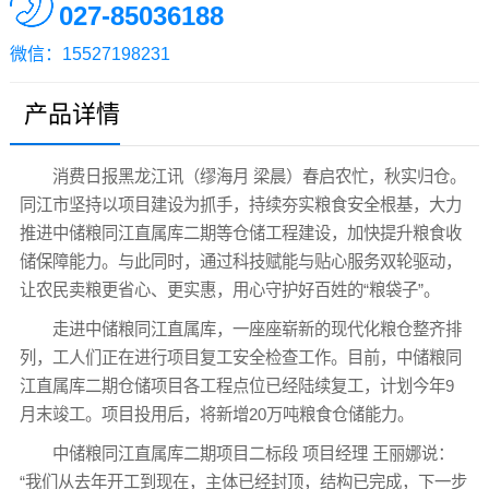
027-85036188
微信：15527198231
产品详情
消费日报黑龙江讯（缪海月 梁晨）春启农忙，秋实归仓。
同江市坚持以项目建设为抓手，持续夯实粮食安全根基，大力
推进中储粮同江直属库二期等仓储工程建设，加快提升粮食收
储保障能力。与此同时，通过科技赋能与贴心服务双轮驱动，
让农民卖粮更省心、更实惠，用心守护好百姓的“粮袋子”。
走进中储粮同江直属库，一座座崭新的现代化粮仓整齐排
列，工人们正在进行项目复工安全检查工作。目前，中储粮同
江直属库二期仓储项目各工程点位已经陆续复工，计划今年9
月末竣工。项目投用后，将新增20万吨粮食仓储能力。
中储粮同江直属库二期项目二标段 项目经理 王丽娜说：
“我们从去年开工到现在，主体已经封顶，结构已完成，下一步