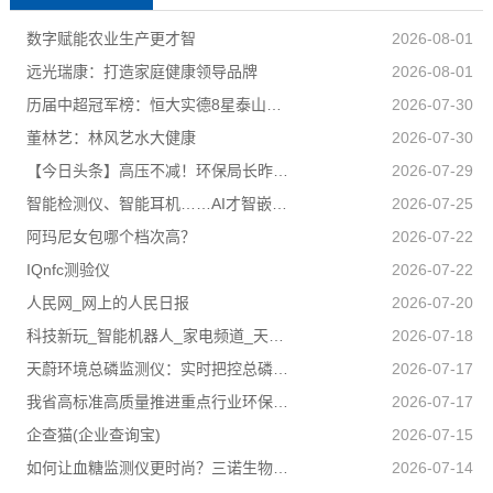
数字赋能农业生产更才智
2026-08-01
远光瑞康：打造家庭健康领导品牌
2026-08-01
历届中超冠军榜：恒大实德8星泰山海港申花追逐京汉苏深春5队捧杯
2026-07-30
董林艺：林风艺水大健康
2026-07-30
【今日头条】高压不减！环保局长昨夜又去夜查了
2026-07-29
智能检测仪、智能耳机……AI才智嵌入百姓日子 科技盈利惠及民生
2026-07-25
阿玛尼女包哪个档次高？
2026-07-22
IQnfc测验仪
2026-07-22
人民网_网上的人民日报
2026-07-20
科技新玩_智能机器人_家电频道_天极网
2026-07-18
天蔚环境总磷监测仪：实时把控总磷数据稳稳守住合规排放底线
2026-07-17
我省高标准高质量推进重点行业环保绩效创A
2026-07-17
企查猫(企业查询宝)
2026-07-15
如何让血糖监测仪更时尚？三诺生物给出答案！
2026-07-14