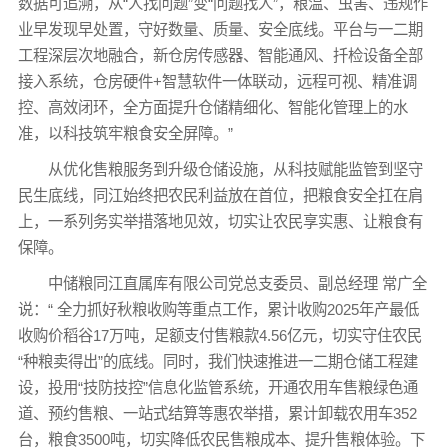
数据可追溯，从“人找问题”变“问题找人”，粮温、虫害、违规作
业早发现早处置，守好数量、质量、安全底线。平台与一二期
工程深层次地融合，新仓房传感器、智能通风、扦检设备全部
接入系统，仓房硬件+智慧软件一体联动，远程可视、精准调
控、高效闭环，全方面提升仓储精细化、智能化管理上的水
准，以科技筑牢粮食安全屏障。”
从优化售粮服务到升级仓储设施，从科技赋能监管到坚守
民生底线，同江始终把农民利益放在首位，把粮食安全扛在肩
上，一系列务实举措落地见效，切实让农民享实惠、让粮食有
保障。
中储粮同江直属库有限公司党总支委员、副总经理 常广全
说：“ 全力抓好秋粮收购等重点工作，累计收购2025年产最低
收购价稻谷17万吨，足额支付售粮款4.56亿元，切实守住农民
“种粮卖得出”的底线。同时，我们快速推进一二期仓储工程建
设，投用“技防技控”信息化监管系统，开通农用车售粮绿色通
道、预约售粮、一站式结算等惠农举措，累计卸载农用车352
台，粮食3500吨，切实降低农民售粮成本、提升售粮体验。下