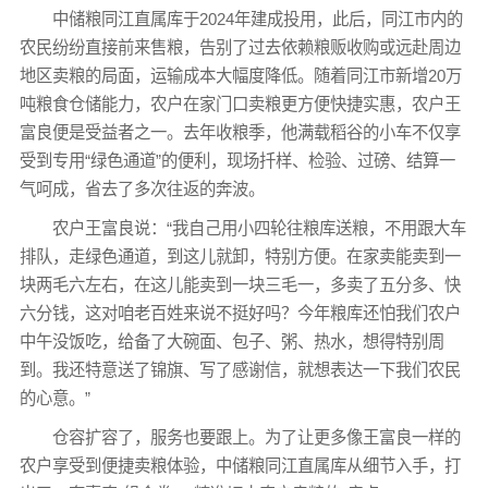
中储粮同江直属库于2024年建成投用，此后，同江市内的
农民纷纷直接前来售粮，告别了过去依赖粮贩收购或远赴周边
地区卖粮的局面，运输成本大幅度降低。随着同江市新增20万
吨粮食仓储能力，农户在家门口卖粮更方便快捷实惠，农户王
富良便是受益者之一。去年收粮季，他满载稻谷的小车不仅享
受到专用“绿色通道”的便利，现场扦样、检验、过磅、结算一
气呵成，省去了多次往返的奔波。
农户王富良说：“我自己用小四轮往粮库送粮，不用跟大车
排队，走绿色通道，到这儿就卸，特别方便。在家卖能卖到一
块两毛六左右，在这儿能卖到一块三毛一，多卖了五分多、快
六分钱，这对咱老百姓来说不挺好吗？今年粮库还怕我们农户
中午没饭吃，给备了大碗面、包子、粥、热水，想得特别周
到。我还特意送了锦旗、写了感谢信，就想表达一下我们农民
的心意。”
仓容扩容了，服务也要跟上。为了让更多像王富良一样的
农户享受到便捷卖粮体验，中储粮同江直属库从细节入手，打