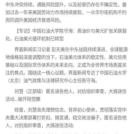
中东冲突持续，通胀风险提升，以及前景仍存在不确定性，叠
加过去一年来美国劳动力市场持续疲软，一众华尔街机构不约
而同调升美国经济衰退风险。
【专访】中国石油大学陈守海：高油价与美元扩张关联弱
化，石油美元循环机制已转型
界面新闻实习记者 彭天美在中东战局持续演进、全球能源
地缘格局深度调整的当下，石油美元体系的稳定性、美元信用
基础以及国际货币体系的未来走向，正成为全世界市场高度关
注的焦点。围绕这一核心议题，界面新闻专访了中国石油大学
（北京）油气政策与法律研究中心主任陈守海。
刘慧（正部级）匿名诬告他人，对抗组织审查，大搞迷信
活动...被开除党籍
经查，刘慧丧失理想信念，背弃初心使命，贯彻落实党中
央重大决策部署打折扣、搞变通，结交政治骗子，匿名诬告他
人，对抗组织审查，大搞迷信活动;