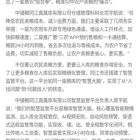
出了一套惠农“组合拳”，精准切中农户卖粮的“痛点”。
中储粮同江直属库有限公司仓储管理科科长范宇航说：“在
降低农民卖粮成本、减少运费方面，我们主要采取了几项务实
举措：一是为农用车开辟专用绿色通道，增设人工扦样点，加
快卸粮速度；二是推广惠“三农”APP预约售粮和一卡通结算，
粮款24小时内到账，省去多次往返与等候成本。为农户节省了
运费，切实减轻了售粮负担，让农户卖粮更省心、更实惠。”
不仅要让农民卖粮方便，更要让入库的粮食存得安全。为
了让更多粮食在入库后实现精细化管理，同江市还搭建了智慧
监管平台。这一平台如同一座粮库的“智慧大脑”，实现了从“人
找问题”到“问题找人”的转变。
中储粮同江直属库有限公司智慧监管平台负责人周宇航
说：“我们的智慧监管平台是粮库智慧大脑，核心覆盖智能粮情
监测、出入库全流程管控、AI视频安防、自动风险预警、穿透
式远程监管等功能，实现收、储、出、管全程数字化闭环。相
比传统人工巡查，智慧监管实现24小时在线、异常自动预警、