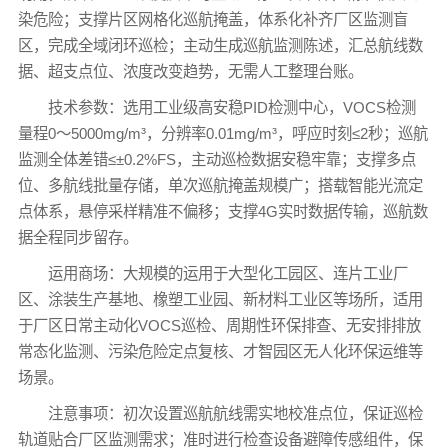
染危险；支撑片区网格化巡航掩盖，体系化补齐厂区监测盲
区，完成全域闭环巡检；主动生成巡航监测陈述，汇总航线数
据、超支点位、浓度改变趋势，无需人工整理台账。
技术参数：选用工业级高安稳PID检测中心，VOCS检测
量程0～5000mg/m³，分辨率0.01mg/m³，呼应时刻≤2秒；巡航
监测全体差错≤±0.2%FS，主动巡检数据安稳牢靠；支撑多点
位、多航线批量存储，单次巡航掩盖规模广；搭载智能光流定
点体系，悬停采样精准不偏移；支撑4G实时数据传输，巡航数
据全程同步留存。
运用商场：大规模的运用于大型化工园区、连片工业厂
区、涂装生产基地、橡塑工业园、新材料工业区等场所，适用
于厂区日常主动化VOCS巡检、周期性环保排查、无安排排放
常态化监测、污染危险定点复核、才智园区无人化环保运维等
场景。
注意事项：初次设置巡航航线需实地校准点位，保证巡检
轨道贴合厂区监测需求；准时进行检查设备避障传感组件，保