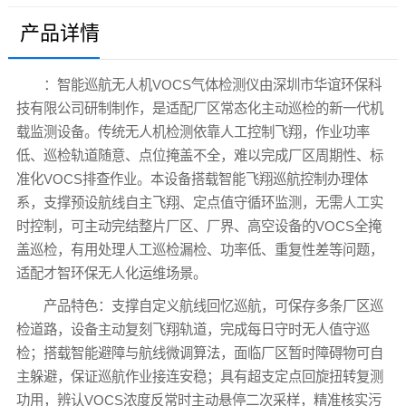
产品详情
：智能巡航无人机VOCS气体检测仪由深圳市华谊环保科
技有限公司研制制作，是适配厂区常态化主动巡检的新一代机
载监测设备。传统无人机检测依靠人工控制飞翔，作业功率
低、巡检轨道随意、点位掩盖不全，难以完成厂区周期性、标
准化VOCS排查作业。本设备搭载智能飞翔巡航控制办理体
系，支撑预设航线自主飞翔、定点值守循环监测，无需人工实
时控制，可主动完结整片厂区、厂界、高空设备的VOCS全掩
盖巡检，有用处理人工巡检漏检、功率低、重复性差等问题，
适配才智环保无人化运维场景。
产品特色：支撑自定义航线回忆巡航，可保存多条厂区巡
检道路，设备主动复刻飞翔轨道，完成每日守时无人值守巡
检；搭载智能避障与航线微调算法，面临厂区暂时障碍物可自
主躲避，保证巡航作业接连安稳；具有超支定点回旋扭转复测
功用，辨认VOCS浓度反常时主动悬停二次采样，精准核实污