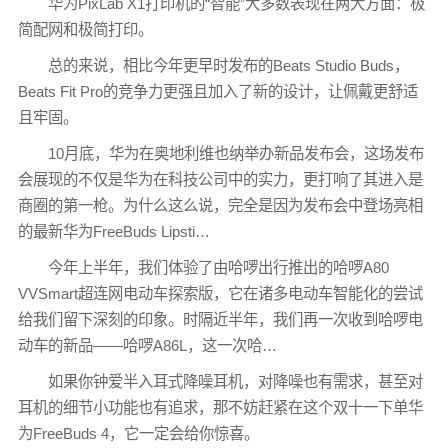
华为PixLab X1打印机的“智能”大多数表现在两大方面：极
简配网和极简打印。
总的来说，相比今年更早时发布的Beats Studio Buds，
Beats Fit Pro的竞争力更强且加入了新的设计，让佩戴更舒适
且牢固。
10月底，华为在奥地利维也纳举办新品发布会，这场发布
会展现的不仅是华为在科技公司中的实力，更打响了其进入是
商圈的第一枪。为什么这么说，完全是因为发布会中登场亮相
的最新华为FreeBuds Lipsti…
今年上半年，我们体验了由哈啰出行推出的哈啰A80
VVSmart超连网电动车探索版，它在诸多电动车智能化的尝试
给我们留下深刻的印象。时隔近半年，我们再一次收到哈啰电
动车的新品——哈啰A86L，这一次哈…
如果你钟爱半入耳式降噪耳机，对降噪也有需求，甚至对
耳机的细节小功能也有追求，那不妨赶紧在这个双十一下单华
为FreeBuds 4，它一定会给你惊喜。