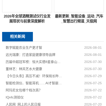
2026年全球酒精测试仪行业发
最新更新_智能设备_运动_汽车
展现状与前景深度解析
_智慧出行频道_天极网
相关新闻
数字赋能农业生产更才智
2026-08-01
远光瑞康：打造家庭健康领导品牌
2026-08-01
历届中超冠军榜：恒大实德8星泰山海港申花追逐京汉苏深春5队捧杯
2026-07-30
董林艺：林风艺水大健康
2026-07-30
【今日头条】高压不减！环保局长昨夜又去夜查了
2026-07-29
智能检测仪、智能耳机……AI才智嵌入百姓日子 科技盈利惠及民生
2026-07-25
阿玛尼女包哪个档次高？
2026-07-22
IQnfc测验仪
2026-07-22
人民网_网上的人民日报
2026-07-20