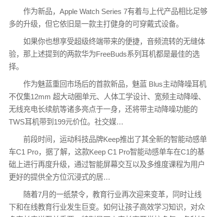
作为新品，Apple Watch Series 7有着与上代产品相比足够
多的升级，但它依旧是一款主打健身的可穿戴式设备。
如果你也想享受超级终端带来的便捷，音频流转的无缝体
验，那上述提到的两款华为FreeBuds系列耳机都是最佳的选
择。
作为魅蓝重回市场后的首款新品，魅蓝 Blus主动降噪耳机
不仅集12mm 超大动圈单元、人体工学设计、宽频主动降噪、
无线充电长续航等诸多亮点于一身，还将带主动降噪功能的
TWS耳机带到199元价位。社交媒…
前段时间，运动科技品牌Keep推出了其全新的智能动感单
车C1 Pro，据了解，这款Keep C1 Pro智能动感单车在C1的基
础上进行再度升级，通过智能屏幕交互以及多维度课程为用户
更好的提供全方位沉浸式的居…
随着7月的一纸禁令，教育行业再次迎来变革，同时让线
下和在线教育行业发生巨变。如何让孩子高效学习知识，对众