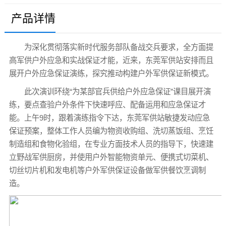
产品详情
为深化贯彻落实新时代服务部队备战交兵要求，全方面提
高军供户外应急和实战保证才能，近来，东莞军供站安排而且
展开户外应急保证演练，探究推动构建户外军供保证新模式。
此次演训环绕“为某部官兵供给户外应急保证”课目展开演
练，要点查验户外条件下快速呼应、配备运用和应急保证才
能。上午9时，跟着演练指令下达，东莞军供站敏捷发动应急
保证预案，整体工作人员编为物资收购组、洗切蒸饭组、烹饪
制造组和食物化验组，在专业方面技术人员的指导下，快速建
立野战军供厨房，并使用户外智能物资单元、便携式切菜机、
切丝切片机和发电机等户外军供保证设备做军供餐饮烹调制
造。