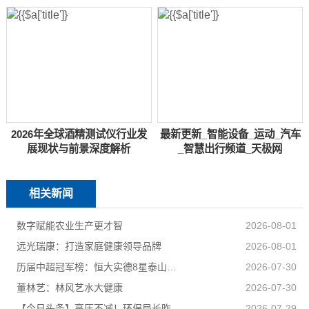
2026年全球酒精测试仪行业发
最新更新_智能设备_运动_汽车
展现状与前景深度解析
_智慧出行频道_天极网
相关新闻
数字赋能农业生产更才智
2026-08-01
远光瑞康：打造家庭健康领导品牌
2026-08-01
历届中超冠军榜：恒大实德8星泰山海港申花追逐京汉苏深春5队捧杯
2026-07-30
董林艺：林风艺水大健康
2026-07-30
【今日头条】高压不减！环保局长昨夜又去夜查了
2026-07-29