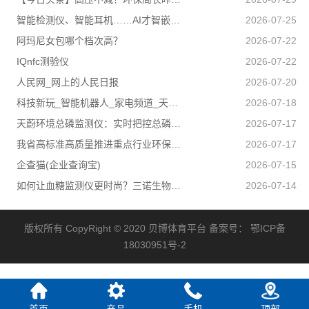
智能检测仪、智能耳机……AI才智嵌入百姓日子 科技盈利惠及民生
2026-07-25
阿玛尼女包哪个档次高？
2026-07-22
IQnfc测验仪
2026-07-22
人民网_网上的人民日报
2026-07-20
科技新玩_智能机器人_家电频道_天极网
2026-07-18
天蔚环境总磷监测仪：实时把控总磷数据稳稳守住合规排放底线
2026-07-17
我省高标准高质量推进重点行业环保绩效创A
2026-07-17
企查猫(企业查询宝)
2026-07-15
如何让血糖监测仪更时尚？三诺生物给出答案！
2026-07-14
版权所有 CopyRight © 2020
贝博体育平台
备案号：
鄂ICP备
18030951号-2