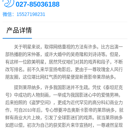
027-85036188
微信：15527198231
产品详情
关于明星来说，取得网络重视的方法有许多。比方出演一
部热播剧的宋仲基，或许大婚中的吴奇隆和刘诗诗等。但是，
有这样一位欧美明星，居然凭仗咱们对其的戏弄和段子，不断
改写排名。前不久来华宣扬电影后，更由于一尊玫瑰金人风行
朋友圈，这位堪比网红气质的明星便是新晋影帝莱昂纳多。
提到莱昂纳多，许多我国影迷并不生疏。凭仗《泰坦尼克
号》中成功的人物刻画，一举成为我国影迷心中的爱情男神。
后来拍照的《盗梦空间》，更成为近代罕见的高分科幻商业力
作，可自2010年后，专心想要冲击奥斯卡影帝的莱昂纳多，就
鲜有商业大片上映，引发了全球影迷们的戏弄。就当莱昂纳多
如愿以偿，初次为自己的获奖影片来华宣扬时，一尊遽然呈现