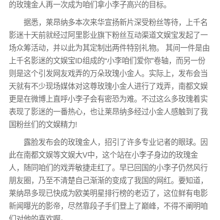
的玫瑰金人再一次成为咱们拿小李子高兴的目标。
据悉，莱昂纳多本次来华宣扬新片深受粉丝等待，上千名
影迷十天前就经过阿里影业旗下粉丝互动渠道文娱宝发起了一
场众筹活动，并以此为其定制出两件特别礼物。 其间一件是由
上千名影迷的文娱宝ID组成的“小李咱们爱你”卷轴，而另一份
则是这个引发网友戏弄的万朵玫瑰小金人。实际上，发布会当
天就有不少现场媒体对这尊玫瑰小金人进行了戏弄，南都文娱
更是在微博上直呼小李子会有密恐为难。不过这么多玫瑰着实
表现了影迷的一番热心，也让莱昂纳多经过小金人感触到了我
国粉丝们的文娱精力!
露脸发布会的玫瑰金人，招引了许多专业记者的眼球。因
此在南都文娱等文娱大V中，这个站在小李子身边的玫瑰金
人，随同咱们的戏弄敏捷走红了。早已回国的小李子仍然风行
朋友圈，乃至不清楚自己渐渐的变成了我国的网红。要知道，
莱纳昂多现已快成为欧美明星排行榜的老迈了，这位鲜有电影
新闻曝光的影帝，尽然靠段子手们登上了巅峰，不得不阐明咱
们对他的喜欢啊。