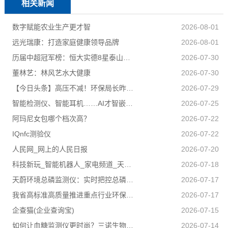
相关新闻
数字赋能农业生产更才智
2026-08-01
远光瑞康：打造家庭健康领导品牌
2026-08-01
历届中超冠军榜：恒大实德8星泰山海港申花追逐京汉苏深春5队捧杯
2026-07-30
董林艺：林风艺水大健康
2026-07-30
【今日头条】高压不减！环保局长昨夜又去夜查了
2026-07-29
智能检测仪、智能耳机……AI才智嵌入百姓日子 科技盈利惠及民生
2026-07-25
阿玛尼女包哪个档次高？
2026-07-22
IQnfc测验仪
2026-07-22
人民网_网上的人民日报
2026-07-20
科技新玩_智能机器人_家电频道_天极网
2026-07-18
天蔚环境总磷监测仪：实时把控总磷数据稳稳守住合规排放底线
2026-07-17
我省高标准高质量推进重点行业环保绩效创A
2026-07-17
企查猫(企业查询宝)
2026-07-15
如何让血糖监测仪更时尚？三诺生物给出答案！
2026-07-14