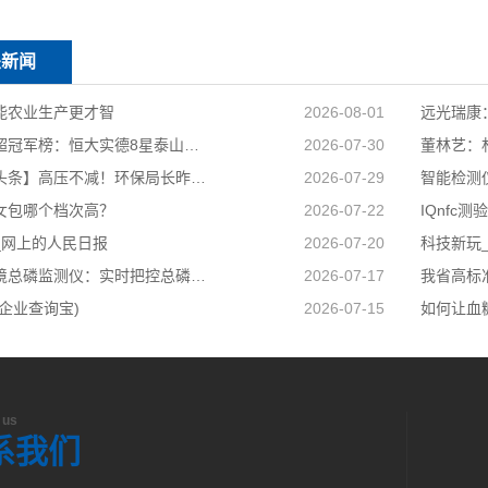
关新闻
能农业生产更才智
2026-08-01
远光瑞康
历届中超冠军榜：恒大实德8星泰山海港申花追逐京汉苏深春5队捧杯
2026-07-30
董林艺：
【今日头条】高压不减！环保局长昨夜又去夜查了
2026-07-29
女包哪个档次高？
2026-07-22
IQnfc测
_网上的人民日报
2026-07-20
天蔚环境总磷监测仪：实时把控总磷数据稳稳守住合规排放底线
2026-07-17
企业查询宝)
2026-07-15
 us
系我们