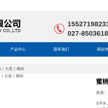
1552719823
027-850361
产品中心
联系我们
网站
1丨九色丨蝌蚪
蜜桃
来源：
近年来