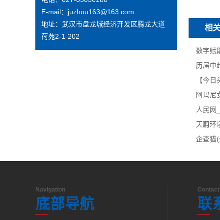
E-mail：
juzhou163@163.com
地址：
武汉市盘龙城经济开发区腾龙大道
相
荷苑2-1-202
数字赋
阿玛尼
人民网
企查猫(
Navigation
Contact
底部导航
联