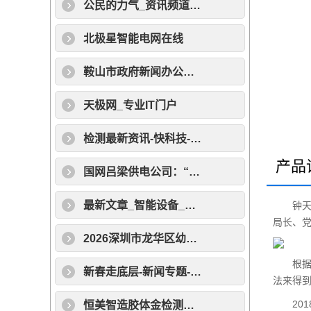
公民的力气_资讯频道_凤凰网
北极星智能电网在线
鞍山市政府新闻办公室召开“2026年高考工作”新闻发布会
天极网_专业IT门户
检测最新资讯-快科技--科技改变未来
产品
国网吕梁供电公司：“一校一案”答好“高考保电卷”
最新文章_智能设备_运动_汽车_智慧出行频道_天极网
钟天然出
局长、
2026深圳市龙华区幼儿园学位类型和积分办法
根据有
新春走底层-新闻专题-科学网
法来得
2018
恒美智造胶体金检测仪国内品牌排名：国内主流一线厂家权威梳理