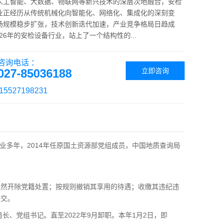
人工智能、大数据、物联网等新兴技术的深层次地融合，安检
业正经历从传统机械化向智能化、网络化、集成化的深刻变
场规模稳步扩张，技术创新迭代加速，产业竞争格局日趋成
026年的安检设备行业，站上了一个结构性的...
咨询电话 ：
027-85036188
立即咨询
5527198231
多年，2014年任原国土资源部党组成员，中国地质查询局
然开除党籍处置；按规则撤销其享用的待遇；收缴其违纪违
移交。
、党组书记。直至2022年9月卸职。本年1月2日，即