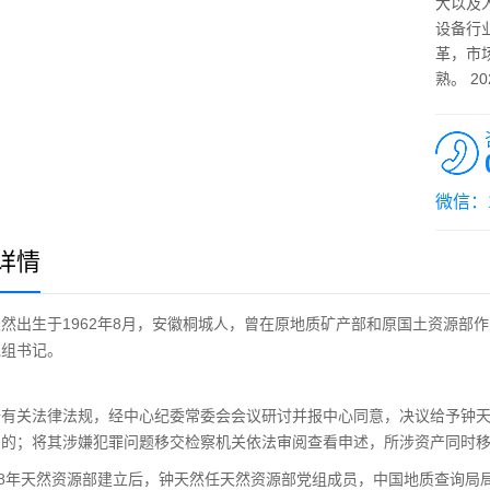
大以及
设备行
革，市
熟。 2
微信：1
详情
生于1962年8月，安徽桐城人，曾在原地质矿产部和原国土资源部作业
党组书记。
关法律法规，经中心纪委常委会会议研讨并报中心同意，决议给予钟天
到的；将其涉嫌犯罪问题移交检察机关依法审阅查看申述，所涉资产同时
年天然资源部建立后，钟天然任天然资源部党组成员，中国地质查询局局长