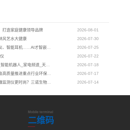
：打造家庭健康领导品牌
2026-08-01
林风艺水大健康
2026-07-30
智能检测仪、智能耳机……AI才智嵌入百姓日子 科技盈利惠及民生
2026-07-25
验仪
2026-07-22
科技新玩_智能机器人_家电频道_天极网
2026-07-18
我省高标准高质量推进重点行业环保绩效创A
2026-07-17
如何让血糖监测仪更时尚？三诺生物给出答案！
2026-07-14
Mobile terminal
二维码