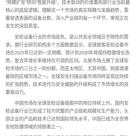
“规模扩张”转向“智能升级”，技术驱动的价值重构是行业当前最
核心的底层逻辑。理解这一个市场的真实规模与发展趋势，需
要穿透表面的设备台数，深入产业链的每一个环节，审视正在
发生的深层质变。
安检设备行业的市场底色，是公共安全领域近乎刚性的需
求。据行业研究机构多个方面数据显示，全球旅客安检设备市
场在2025年已达到一定规模，预计到2030年将保持稳健增长态
势，复合年增长率维持在可观的区间。北美市场占据了全球安
检市场约三分之一的份额，而亚太地区，尤其中国，则是增速
最快的区域市场之一。全球安全扫描设备市场同样呈现出持续
的扩张趋势，技术迭代与安全威胁的升级构成了市场增长的双
重驱动力。
中国市场在全球安检设备版图中的地位持续上升。国内安
检设备行业已形成了较为完整的产业链和规模化生产能力，头
部企业的产品和技术已达到国际领先水平，中国已成为全世界
安检防爆领域的领跑者之一。