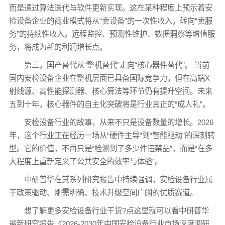
而是通过算法迭代与软件更新实现。这在某种程度上预示着安
检设备企业的商业模式将从“卖设备”的一次性收入，转向“卖服
务”的持续性收入。远程监控、预测性维护、数据洞察等增值服
务，将成为新的利润增长点。
第三，国产替代从“整机替代”走向“核心器件替代”。 当前
国内安检设备企业在整机层面已具备国际竞争力，但在高端X
射线源、高性能探测器、核心算法等环节仍有提升空间。未来
五到十年，核心器件的自主化突破将是行业真正的“成人礼”。
安检设备行业的故事，从来不只是设备数量的增长。2026
年，这个行业正在经历一场从“硬件主导”到“智能驱动”的深刻转
型。它的价值，不再只是“检测到了多少件违禁品”，而是“在多
大程度上重新定义了公共安全的效率与体验”。
中研普华在其系列研究报告中持续强调，安检设备行业属
于政策驱动、刚需明确、技术升级空间广阔的优质赛道。
想了解更多安检设备行业干货?点这里就可以看中研普华
最新研究报告《2026-2030年中国安检设备行业市场深度调研