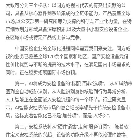
大致可分为三个梯队：以同方威视为代表的有突出贡献的公
司，具备从核心器件到系统集成的全链条能力，产品覆盖全球
市场;以公安部第一研究所等为支撑的科研与产业化力量，在特
定细致划分领域具备深厚积累;以及大量中小型安检设备企业，
在区域市场或特定产品线上参与竞争。
中国安检企业的全球化进程同样需要我们来关注。同方威
视的业务已覆盖全球170余个国家和地区，国产安检设备凭借
性价比优势与不断的提高的技术水平，在满足国内市场需求的
同时，正在稳步拓展国际市场份额。
第一，AI将成为安检设备的“标配”而非“选项”。 从AI辅助审
图到全自动威胁识别，从人脸识别身份核验到行为异常分析，
人工智能正在全面嵌入安检流程的每一个环节。行业研究显
示，AI智能安检系统市场的复合增长率领先于传统安检设备市
场，这标志着智能化已不是“加分项”，而是“入场券”。
第二，安检系统将从“硬件销售”走向“服务订阅”。 随着软
件定义安检系统的兴起，设备的功能升级不再依赖硬件替换，