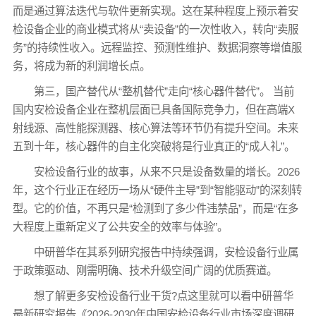
而是通过算法迭代与软件更新实现。这在某种程度上预示着安
检设备企业的商业模式将从“卖设备”的一次性收入，转向“卖服
务”的持续性收入。远程监控、预测性维护、数据洞察等增值服
务，将成为新的利润增长点。
第三，国产替代从“整机替代”走向“核心器件替代”。 当前
国内安检设备企业在整机层面已具备国际竞争力，但在高端X
射线源、高性能探测器、核心算法等环节仍有提升空间。未来
五到十年，核心器件的自主化突破将是行业真正的“成人礼”。
安检设备行业的故事，从来不只是设备数量的增长。2026
年，这个行业正在经历一场从“硬件主导”到“智能驱动”的深刻转
型。它的价值，不再只是“检测到了多少件违禁品”，而是“在多
大程度上重新定义了公共安全的效率与体验”。
中研普华在其系列研究报告中持续强调，安检设备行业属
于政策驱动、刚需明确、技术升级空间广阔的优质赛道。
想了解更多安检设备行业干货?点这里就可以看中研普华
最新研究报告《2026-2030年中国安检设备行业市场深度调研