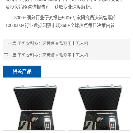
及投资策略咨询报告》，获取专业深度解析。
3000+细分行业研究报告500+专家研究员决策智囊库
1000000+行业数据洞察市场365+全球热点每日决策内参
上一篇:
圣凯安科技：环境督查监测用上无人机
下一篇:
圣凯安科技：环境督查监测用上无人机
相关产品