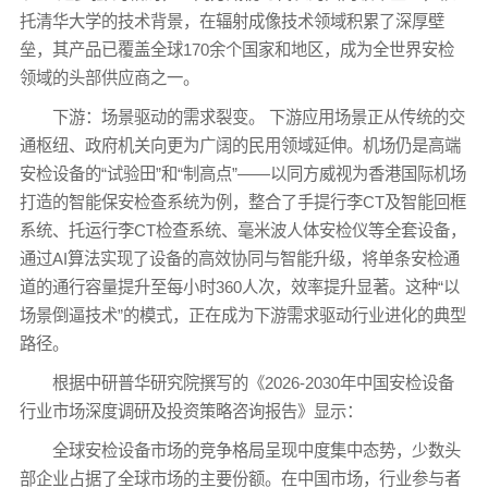
托清华大学的技术背景，在辐射成像技术领域积累了深厚壁
垒，其产品已覆盖全球170余个国家和地区，成为全世界安检
领域的头部供应商之一。
下游：场景驱动的需求裂变。 下游应用场景正从传统的交
通枢纽、政府机关向更为广阔的民用领域延伸。机场仍是高端
安检设备的“试验田”和“制高点”——以同方威视为香港国际机场
打造的智能保安检查系统为例，整合了手提行李CT及智能回框
系统、托运行李CT检查系统、毫米波人体安检仪等全套设备，
通过AI算法实现了设备的高效协同与智能升级，将单条安检通
道的通行容量提升至每小时360人次，效率提升显著。这种“以
场景倒逼技术”的模式，正在成为下游需求驱动行业进化的典型
路径。
根据中研普华研究院撰写的《2026-2030年中国安检设备
行业市场深度调研及投资策略咨询报告》显示：
全球安检设备市场的竞争格局呈现中度集中态势，少数头
部企业占据了全球市场的主要份额。在中国市场，行业参与者